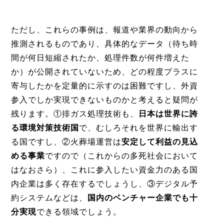
ただし、これらの事例は、報道や業界の動向から
推測されるものであり、具体的なデータ（待ち時
間が何日短縮されたか、処理件数が何件増えた
か）が公開されていないため、どの程度プラスに
寄与したかを定量的に示すのは困難ですし、外資
参入でしか実現できないものかと考えると疑問が
残ります。①排ガス処理技術も、
日本は世界に誇
る環境対策技術国
で、むしろそれを世界に輸出す
る国ですし、②火葬場運営は
安定して利益の見込
める事業
ですので（これからの多死社会において
はなおさら）、これに参入したい資金力のある国
内企業は多く存在するでしょうし、③デジタル予
約システムなどは、
国内のベンチャー企業でも十
分実現
できる領域でしょう。