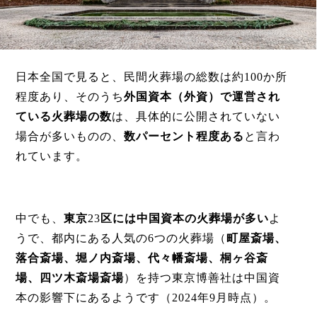
日本全国で見ると、民間火葬場の総数は約100か所
程度あり、そのうち
外国資本（外資）で運営され
ている火葬場の数
は、具体的に公開されていない
場合が多いものの、
数パーセント程度ある
と言わ
れています。
中でも、
東京
23
区には中国資本の火葬場が多い
よ
うで、都内にある人気の
6
つの火葬場（
町屋斎場、
落合斎場、堀ノ内斎場、代々幡斎場、桐ヶ谷斎
場、四ツ木斎場斎場
）を持つ東京博善社は中国資
本の影響下にあるようです（
2024
年
9
月時点）。