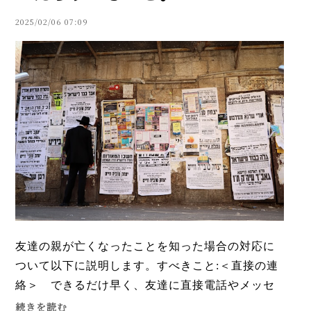
2025/02/06 07:09
友達の親が亡くなったことを知った場合の対応に
ついて以下に説明します。すべきこと:＜直接の連
絡＞ できるだけ早く、友達に直接電話やメッセ
ージで連絡を取り、哀悼の意を伝えましょう。例
続きを読む