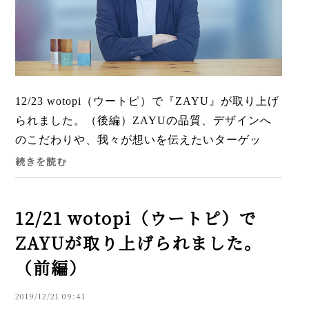
12/23 wotopi（ウートピ）で『ZAYU』が取り上げ
られました。（後編）ZAYUの品質、デザインへ
のこだわりや、我々が想いを伝えたいターゲッ
ト、自分に合った供養の形など、弊社代表の豊沢
続きを読む
が色々とお話させて頂...
12/21 wotopi（ウートピ）で
ZAYUが取り上げられました。
（前編）
2019/12/21 09:41