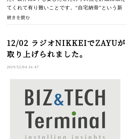
てくれて有り難いことです。“自宅納骨”という新
しい供養の形について、年末年始のご家族が会す
続きを読む
る場面で、すこしでも話題...
12/02 ラジオNIKKEIでZAYUが
取り上げられました。
2019/12/04 16:47