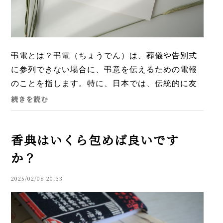
弔電とは？弔電（ちょうでん）は、葬儀や告別式
に参列できない場合に、弔意を伝えるための電報
のことを指します。特に、日本では、伝統的に友
人や家族、仕事関係者などが、故人の死を悼み、
続きを読む
遺族を慰める目的で利...
香典はいくら包めば良いです
か？
2025/02/08 20:33