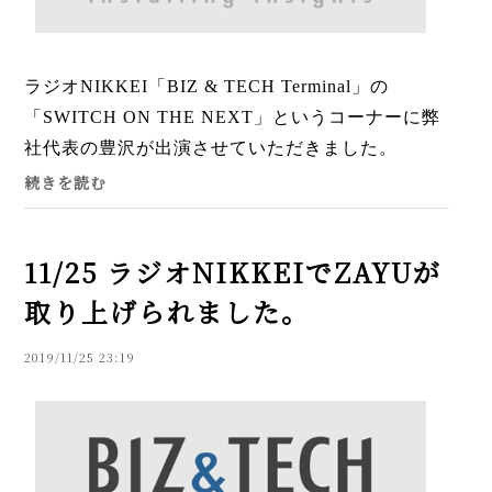
ラジオNIKKEI「BIZ & TECH Terminal」の
「SWITCH ON THE NEXT」というコーナーに弊
社代表の豊沢が出演させていただきました。
「ZAYU」についての話から、現在のお墓事情、
続きを読む
納骨スタイルまで、色々とお話しさせ...
11/25 ラジオNIKKEIでZAYUが
取り上げられました。
2019/11/25 23:19