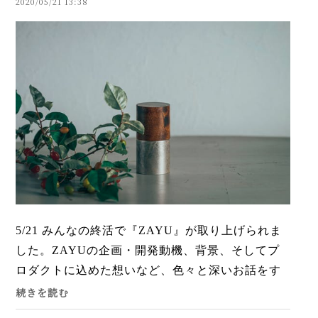
2020/05/21 13:38
5/21 みんなの終活で『ZAYU』が取り上げられま
した。ZAYUの企画・開発動機、背景、そしてプ
ロダクトに込めた想いなど、色々と深いお話をす
ることができました。詳しくはこちらをご覧くだ
続きを読む
さい。▼みんなの終活https...