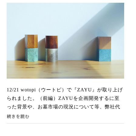
12/21 wotopi（ウートピ）で『ZAYU』が取り上げ
られました。（前編）ZAYUを企画開発するに至
った背景や、お墓市場の現況について等、弊社代
表の豊沢が色々とお話させて頂いております。年
続きを読む
末年始にご実家や地元に...