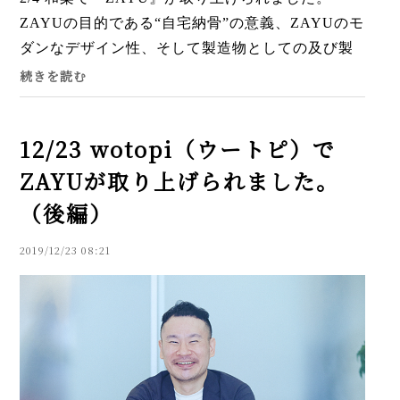
ZAYUの目的である“自宅納骨”の意義、ZAYUのモ
ダンなデザイン性、そして製造物としての及び製
造過程におけるこだわりまでが、しっかりと取り
続きを読む
上げられております。こんな...
12/23 wotopi（ウートピ）で
ZAYUが取り上げられました。
（後編）
2019/12/23 08:21