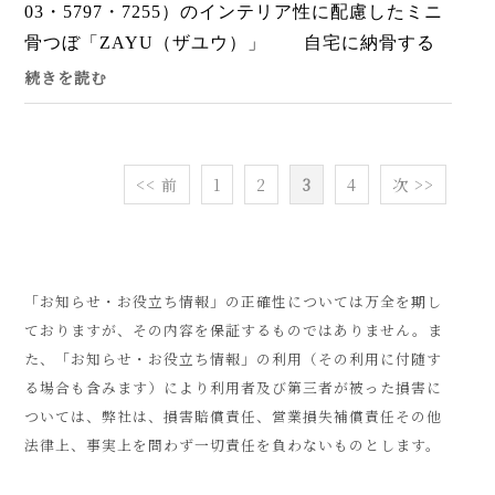
03・5797・7255）のインテリア性に配慮したミニ
骨つぼ「ZAYU（ザユウ）」 自宅に納骨する
という新習慣を提案する。富山県の伝統工芸品、
続きを読む
高岡銅器のほか、木工や漆...
<< 前
1
2
3
4
次 >>
「お知らせ・お役立ち情報」の正確性については万全を期し
ておりますが、その内容を保証するものではありません。ま
た、「お知らせ・お役立ち情報」の利用（その利用に付随す
る場合も含みます）により利用者及び第三者が被った損害に
ついては、弊社は、損害賠償責任、営業損失補償責任その他
法律上、事実上を問わず一切責任を負わないものとします。