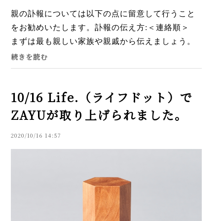
親の訃報については以下の点に留意して行うこと
をお勧めいたします。訃報の伝え方:＜連絡順＞
まずは最も親しい家族や親戚から伝えましょう。
次に友人、知人、職場の上司や同僚、そしてその
続きを読む
他の関係者へと順を追...
10/16 Life.（ライフドット）で
ZAYUが取り上げられました。
2020/10/16 14:57